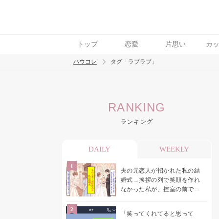
トップ
恋愛
片思い
カ
ハウコレ
タグ「ラブラブ」
検索
RANKING
トレンド ワード
ランキング
結婚
セックス
カップル
男の本音
モ
DAILY
WEEKLY
夫の元恋人が招かれた私の結
婚式→挨拶の列で笑顔を作れ
なかった私が、控室の前で彼
女を呼び止めた理由
「笑ってくれてると思って