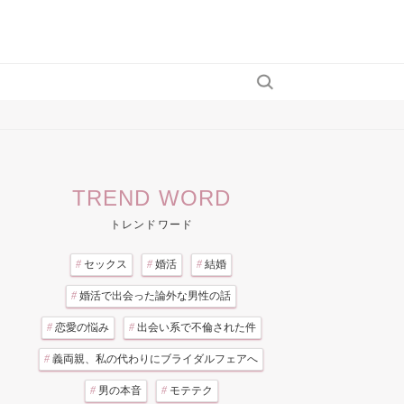
TREND WORD
トレンドワード
#
セックス
#
婚活
#
結婚
#
婚活で出会った論外な男性の話
#
恋愛の悩み
#
出会い系で不倫された件
#
義両親、私の代わりにブライダルフェアへ
#
男の本音
#
モテテク