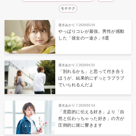
モテテク
遣水あかり
2020/05/10
やっぱりコレが最強。男性が感動
した「彼女の一途さ」8選
遣水あかり
2020/01/31
「別れるかも」と思って付き合う
ほうが、結果的にずっとラブラブ
でいられるんだよ
遣水あかり
2020/01/14
「意図的に伝える好き」より「自
然と伝わっちゃった好き」の方が
圧倒的に彼に響きます