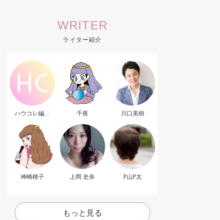
WRITER
ライター紹介
ハウコレ編集
千夜
川口美樹
部．
神崎桃子
上岡 史奈
P山P太
もっと見る