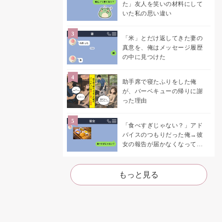
た」友人を笑いの材料にして
いた私の思い違い
「米」とだけ返してきた妻の
真意を、俺はメッセージ履歴
の中に見つけた
助手席で寝たふりをした俺
が、バーベキューの帰りに謝
った理由
「食べすぎじゃない？」アド
バイスのつもりだった俺→彼
女の報告が届かなくなって、
初めて自分の言葉を読み返し
た
もっと見る