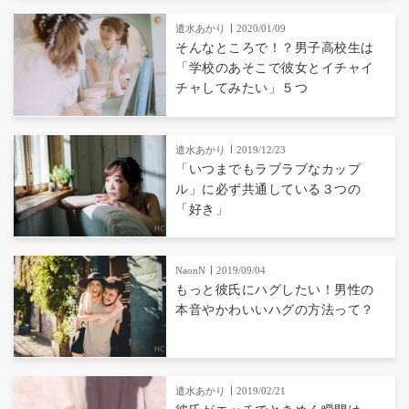
遣水あかり
2020/01/09
そんなところで！？男子高校生は
「学校のあそこで彼女とイチャイ
チャしてみたい」５つ
遣水あかり
2019/12/23
「いつまでもラブラブなカップ
ル」に必ず共通している３つの
「好き」
NaonN
2019/09/04
もっと彼氏にハグしたい！男性の
本音やかわいいハグの方法って？
遣水あかり
2019/02/21