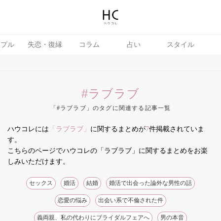
ップル
失恋・復縁
コラム
占い
スタイル
#ラブラブ
「#ラブラブ」のタグに関連する記事一覧
ハウコレには
「ラブラブ」
に関するまとめが
7
件掲載されていま
テテク
婚活
す。
こちらのページでハウコレの「ラブラブ」に関するまとめをお楽
しみいただけます。
セックス
婚活
結婚
婚活で出会った論外な男性の話
恋愛の悩み
出会い系で不倫された件
義両親、私の代わりにブライダルフェアへ
男の本音