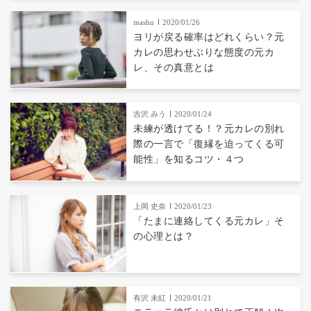
mashu
2020/01/26
ヨリが戻る確率はどれくらい？元
カレの思わせぶりな態度の元カ
レ、その真意とは
吉沢 みう
2020/01/24
未練が透けてる！？元カレの別れ
際の一言で「復縁を迫ってくる可
能性」を知るコツ・４つ
上岡 史奈
2020/01/23
「たまに連絡してくる元カレ」そ
の心理とは？
有沢 未紅
2020/01/21