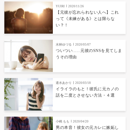
YUIRI
2020/11/26
【元彼が忘れられない人へ】これ
って《未練がある》とは限らな
い？！
水林ゆづる
2020/05/07
ついつい......元彼のSNSを見てしま
うその理由
遣水あかり
2020/03/18
イライラのもと！彼氏に元カノの
話を二度とさせない方法・４選
小嶋 もも
2020/04/20
男の本音！彼女の元カレに嫉妬し