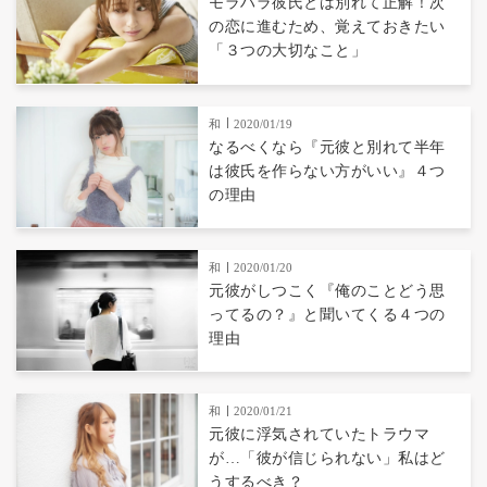
モラハラ彼氏とは別れて正解！次
の恋に進むため、覚えておきたい
「３つの大切なこと」
和
2020/01/19
なるべくなら『元彼と別れて半年
は彼氏を作らない方がいい』４つ
の理由
和
2020/01/20
元彼がしつこく『俺のことどう思
ってるの？』と聞いてくる４つの
理由
和
2020/01/21
元彼に浮気されていたトラウマ
が…「彼が信じられない」私はど
うするべき？