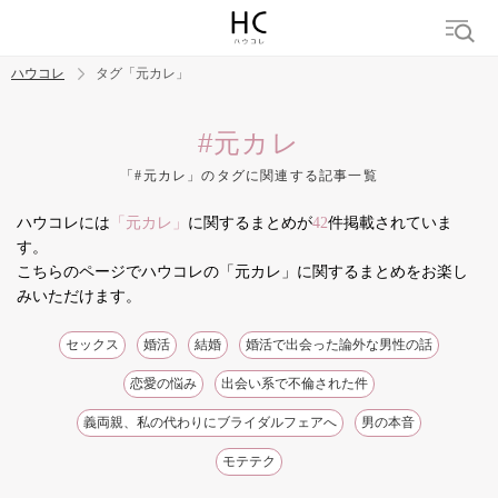
ハウコレ
タグ「元カレ」
検索
#元カレ
「#元カレ」のタグに関連する記事一覧
トレンド ワード
ハウコレには
「元カレ」
に関するまとめが
42
件掲載されていま
結婚
セックス
カップル
男の本音
モテテク
婚活
す。
こちらのページでハウコレの「元カレ」に関するまとめをお楽し
みいただけます。
セックス
婚活
結婚
婚活で出会った論外な男性の話
恋愛の悩み
出会い系で不倫された件
義両親、私の代わりにブライダルフェアへ
男の本音
モテテク