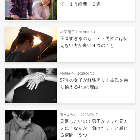
てしまう瞬間・５選
栢原 陽子
2020/03/04
正直すぎるのも・・・男性には伝
えない方が良い４つのこと
神崎桃子
2020/03/05
57％の女子が経験アリ！彼氏を乗
り換える4つの理由
遣水あかり
2020/02/17
見返したいの！男子がフッた元カ
ノに「なんか、負けた…」と感じ
る瞬間・５つ