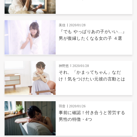
美佳
2020/01/28
『でも やっぱりあの子がいい…』
男が復縁したくなる女の子 ４選
神野悠
2020/01/28
それ、「かまってちゃん」なだ
け！気をつけたい元彼の言動とは
羽音
2020/01/26
事前に確認！付き合うと苦労する
男性の特徴・4つ