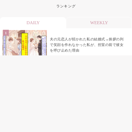
ランキング
DAILY
WEEKLY
夫の元恋人が招かれた私の結婚式→挨拶の列
で笑顔を作れなかった私が、控室の前で彼女
を呼び止めた理由
助手席で寝たふりをした俺が、バーベキュー
の帰りに謝った理由
「景品は会費を納めている方が対象なんで
す」朝の体操の会で、私だけに届いていなか
った案内