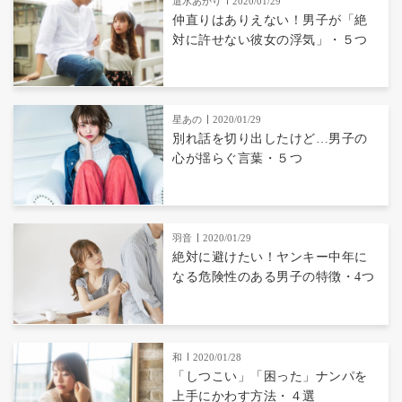
遣水あかり
2020/01/29
仲直りはありえない！男子が「絶
対に許せない彼女の浮気」・５つ
星あの
2020/01/29
別れ話を切り出したけど…男子の
心が揺らぐ言葉・５つ
羽音
2020/01/29
絶対に避けたい！ヤンキー中年に
なる危険性のある男子の特徴・4つ
和
2020/01/28
「しつこい」「困った」ナンパを
上手にかわす方法・４選