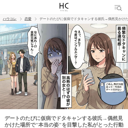
ハウコレ
恋愛
デートのたびに仮病でドタキャンする彼氏→偶然見かけた
検索
トレンド ワード
恋愛
デートのたびに仮病でドタキャンする彼氏→偶然見
かけた場所で"本当の姿"を目撃した私がとった行動