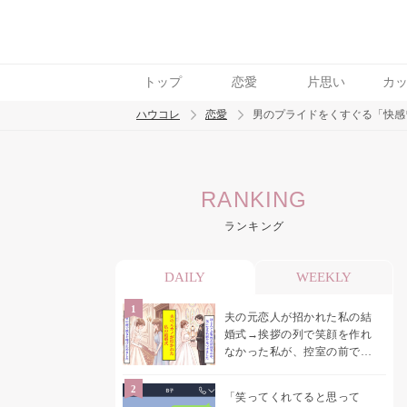
トップ
恋愛
片思い
カ
ハウコレ
恋愛
男のプライドをくすぐる「快感
検索
RANKING
トレンド ワード
ランキング
恋愛
DAILY
WEEKLY
夫の元恋人が招かれた私の結
婚式→挨拶の列で笑顔を作れ
なかった私が、控室の前で彼
女を呼び止めた理由
「笑ってくれてると思って