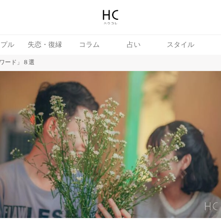
ップル
失恋・復縁
コラム
占い
スタイル
ワード」８選