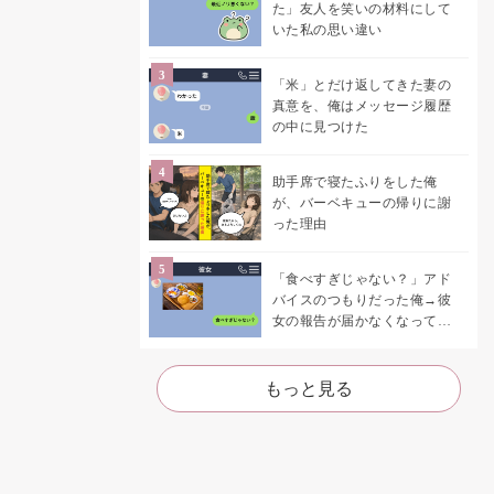
た」友人を笑いの材料にして
いた私の思い違い
「米」とだけ返してきた妻の
真意を、俺はメッセージ履歴
の中に見つけた
助手席で寝たふりをした俺
が、バーベキューの帰りに謝
った理由
「食べすぎじゃない？」アド
バイスのつもりだった俺→彼
女の報告が届かなくなって、
初めて自分の言葉を読み返し
た
もっと見る