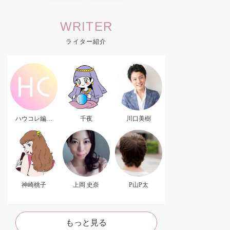
WRITER
ライター紹介
ハウコレ編集
千夜
川口美樹
部．
神崎桃子
上岡 史奈
P山P太
もっと見る