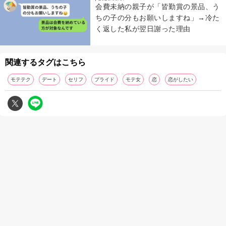
会費未納の親子が「皆勤賞の景品、う
ちの子の分もお願いしますね」→冷た
く返した私が翌日謝った理由
関連するタグはこちら
モテテク
デート
セリフ
プライド
モテ女
恋
恋がしたい