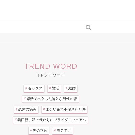
TREND WORD
トレンドワード
#
セックス
#
婚活
#
結婚
#
婚活で出会った論外な男性の話
#
恋愛の悩み
#
出会い系で不倫された件
#
義両親、私の代わりにブライダルフェアへ
#
男の本音
#
モテテク