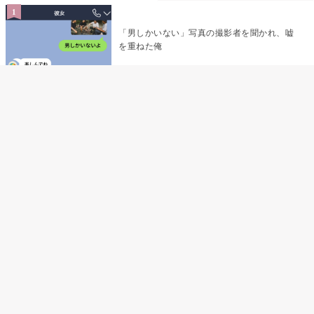
「男しかいない」写真の撮影者を聞かれ、嘘
を重ねた俺
「米」とだけ返してきた妻の真意を、俺はメ
ッセージ履歴の中に見つけた
指名客の予約を動かし続けた私が、定型文を
消して本当の理由を書くまで
夫の元恋人が招かれた私の結婚式→挨拶の列
で笑顔を作れなかった私が、控室の前で彼女
を呼び止めた理由