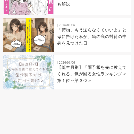
も解説
2026/08/06
「荷物、もう送らなくていいよ」と
母に告げた私が、箱の底の封筒の中
身を見つけた日
2026/08/06
【誕生月別】「雨予報を先に教えて
くれる」気が回る女性ランキング＜
第１位～第３位＞