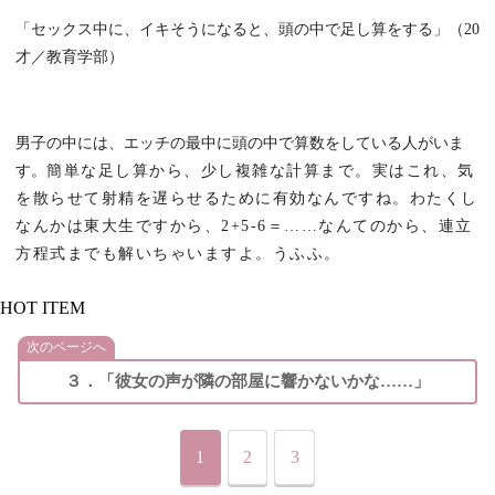
「セックス中に、イキそうになると、頭の中で足し算をする」（
20
才／教育学部）
男子の中には、エッチの最中に頭の中で算数をしている人がいま
す。
簡単な足し算から、少し複雑な計算まで。
実はこれ、気
を散らせて射精を遅らせるために有効なんですね。
わたくし
なんかは東大生ですから、
2+
5-
6
＝……なんてのから、連立
方程式までも解いちゃいますよ。うふふ。
HOT ITEM
次のページへ
３．「彼女の声が隣の部屋に響かないかな……」
1
2
3