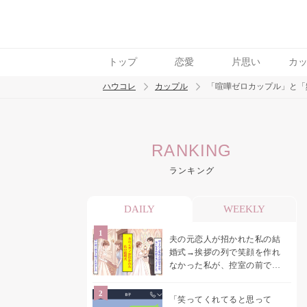
トップ
恋愛
片思い
カ
ハウコレ
カップル
「喧嘩ゼロカップル」と「
検索
RANKING
トレンド ワード
ランキング
カップル
デート
エッチ
セックス
長
DAILY
WEEKLY
夫の元恋人が招かれた私の結
婚式→挨拶の列で笑顔を作れ
なかった私が、控室の前で彼
女を呼び止めた理由
「笑ってくれてると思って