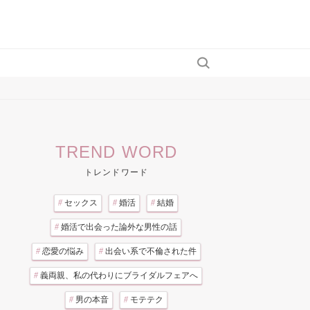
TREND WORD
トレンドワード
#
セックス
#
婚活
#
結婚
#
婚活で出会った論外な男性の話
#
恋愛の悩み
#
出会い系で不倫された件
#
義両親、私の代わりにブライダルフェアへ
#
男の本音
#
モテテク