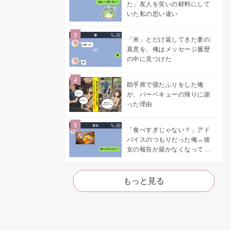
た」友人を笑いの材料にして
いた私の思い違い
「米」とだけ返してきた妻の
真意を、俺はメッセージ履歴
の中に見つけた
助手席で寝たふりをした俺
が、バーベキューの帰りに謝
った理由
「食べすぎじゃない？」アド
バイスのつもりだった俺→彼
女の報告が届かなくなって、
初めて自分の言葉を読み返し
た
もっと見る