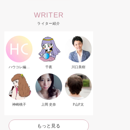
WRITER
ライター紹介
ハウコレ編集
千夜
川口美樹
部．
神崎桃子
上岡 史奈
P山P太
もっと見る