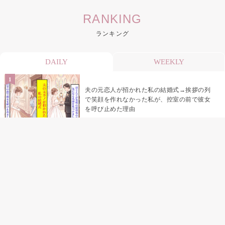
RANKING
ランキング
DAILY
WEEKLY
夫の元恋人が招かれた私の結婚式→挨拶の列
で笑顔を作れなかった私が、控室の前で彼女
を呼び止めた理由
助手席で寝たふりをした俺が、バーベキュー
の帰りに謝った理由
「景品は会費を納めている方が対象なんで
す」朝の体操の会で、私だけに届いていなか
った案内