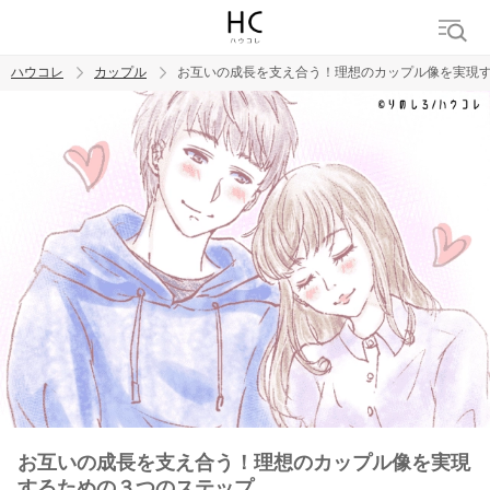
ハウコレ
カップル
お互いの成長を支え合う！理想のカップル像を実現
検索
トレンド ワード
カップル
デート
エッチ
セックス
長続き
お互いの成長を支え合う！理想のカップル像を実現
するための３つのステップ