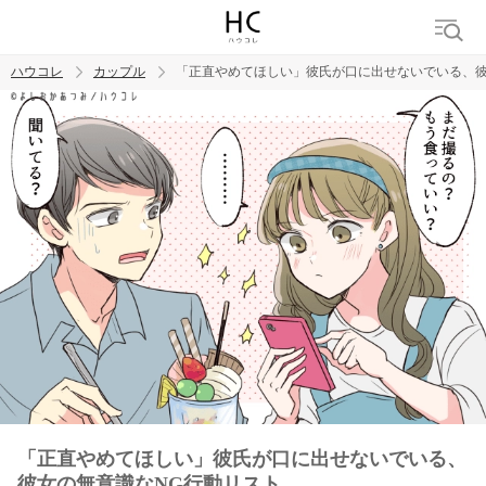
ハウコレ
カップル
「正直やめてほしい」彼氏が口に出せないでいる、彼
検索
トレンド ワード
カップル
デート
エッチ
セックス
長続き
「正直やめてほしい」彼氏が口に出せないでいる、
彼女の無意識なNG行動リスト