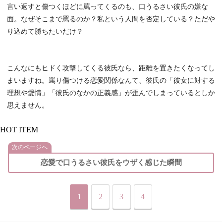
言い返すと傷つくほどに罵ってくるのも、口うるさい彼氏の嫌な
面。なぜそこまで罵るのか？私という人間を否定している？ただや
り込めて勝ちたいだけ？
こんなにもヒドく攻撃してくる彼氏なら、距離を置きたくなってし
まいますね。罵り傷つける恋愛関係なんて、彼氏の「彼女に対する
理想や愛情」「彼氏のなかの正義感」が歪んでしまっているとしか
思えません。
HOT ITEM
次のページへ
恋愛で口うるさい彼氏をウザく感じた瞬間
1
2
3
4