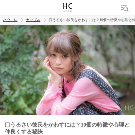
ハウコレ
カップル
口うるさい彼氏をかわすには？10個の特徴や心理と
検索
トレンド ワード
カップル
デート
エッチ
セックス
長続き
口うるさい彼氏をかわすには？10個の特徴や心理と
仲良くする秘訣