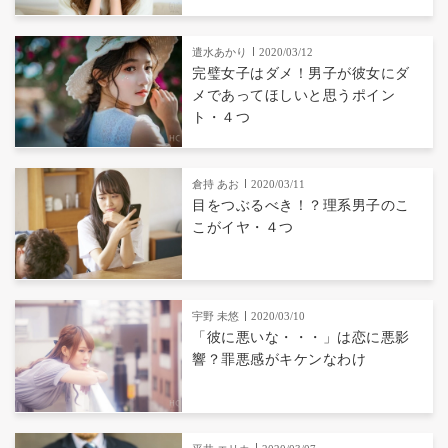
遣水あかり
2020/03/12
完璧女子はダメ！男子が彼女にダ
メであってほしいと思うポイン
ト・４つ
倉持 あお
2020/03/11
目をつぶるべき！？理系男子のこ
こがイヤ・４つ
宇野 未悠
2020/03/10
「彼に悪いな・・・」は恋に悪影
響？罪悪感がキケンなわけ