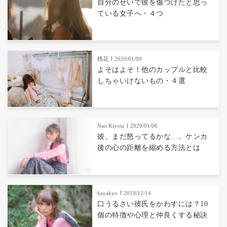
自分のせいで彼を傷つけたと思っ
ている女子へ・４つ
桃花
2020/01/09
よそはよそ！他のカップルと比較
しちゃいけないもの・４選
Nao Kiyota
2020/01/06
彼、まだ怒ってるかな…。ケンカ
後の心の距離を縮める方法とは
hayakyo
2019/12/14
口うるさい彼氏をかわすには？10
個の特徴や心理と仲良くする秘訣