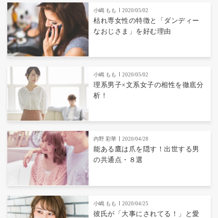
小嶋 もも
2020/05/02
枯れ専女性の特徴と「ダンディー
なおじさま」を好む理由
小嶋 もも
2020/05/02
理系男子×文系女子の相性を徹底分
析！
内野 彩華
2020/04/28
能ある鷹は爪を隠す！出世する男
の共通点・８選
小嶋 もも
2020/04/25
彼氏が「大事にされてる！」と愛