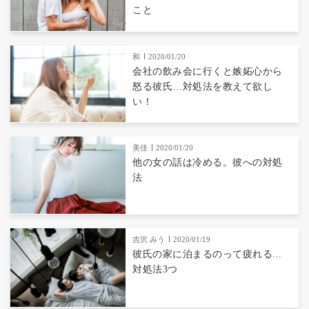
こと
和
2020/01/20
会社の飲み会に行くと嫉妬心から
怒る彼氏…対処法を教えて欲し
い！
美佳
2020/01/20
他の女の話は冷める。彼への対処
法
吉沢 みう
2020/01/19
彼氏の家に泊まるのって疲れる...
対処法3つ