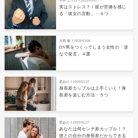
平井 エリカ
2020/03/07
実はストレス？！彼が苦痛を感じ
る「彼女の言動」・４つ
大西 薫
2020/03/06
DV男をつくってしまう女性の「逆
なで発言」４選
星あの
2020/01/27
身長差カップルは上手くいく！身
長差を楽しむ方法・５つ
星あの
2020/01/27
あなたは何センチ差カップル！？
彼との自分の身長差だからできる