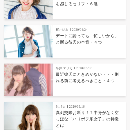
を感じるセリフ・６選
桜井結衣
2020/04/24
デートに誘っても「忙しいから」
と断る彼氏の本音・４つ
平井 エリカ
2020/03/17
最近彼氏にときめかない・・・別
れる前に考えるべきこと・４つ
P山P太
2020/03/16
真剣交際お断り！？中身がなく空
っぽな「ハリボテ系女子」の特徴
とは