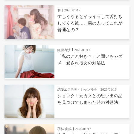
和
2020/01/17
忙しくなるとイライラして舌打ち
してくる彼…。男の人ってこれが
普通なの？
織留有沙
2020/01/17
「私のこと好き？」と聞いちゃダ
メ！愛され彼女の対処法
恋愛エステティシャン桜子
2020/01/16
ショック！元カノとの思い出の品
を見つけてしまった時の対処法
羽林 由鶴
2020/01/12