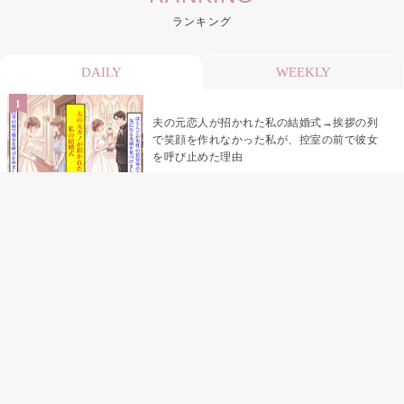
ランキング
DAILY
WEEKLY
夫の元恋人が招かれた私の結婚式→挨拶の列
で笑顔を作れなかった私が、控室の前で彼女
を呼び止めた理由
助手席で寝たふりをした俺が、バーベキュー
の帰りに謝った理由
「景品は会費を納めている方が対象なんで
す」朝の体操の会で、私だけに届いていなか
った案内