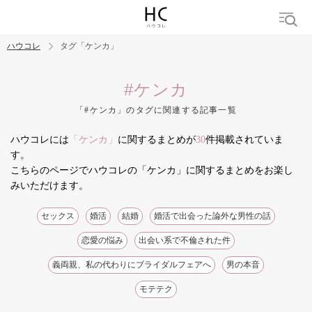
ハウコレ
タグ「ケンカ」
検索
#ケンカ
「#ケンカ」のタグに関連する記事一覧
トレンド ワード
ハウコレには
「ケンカ」
に関するまとめが
30
件掲載されていま
結婚
セックス
カップル
男の本音
モテテク
婚活
す。
こちらのページでハウコレの「ケンカ」に関するまとめをお楽し
みいただけます。
セックス
婚活
結婚
婚活で出会った論外な男性の話
恋愛の悩み
出会い系で不倫された件
義両親、私の代わりにブライダルフェアへ
男の本音
モテテク