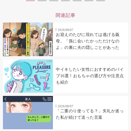
関連記事
2026/08/07
お迎えのたびに現れては逃げる義
母。「孫に会いたかっただけなの
よ」の裏に夫の隠しごとがあった
中イキしたい女性におすすめのバイ
ブ16選！おもちゃの選び方や注意点
も紹介
2026/08/07
「二重のり使ってる？」失礼か迷っ
た私が続けて送った言葉