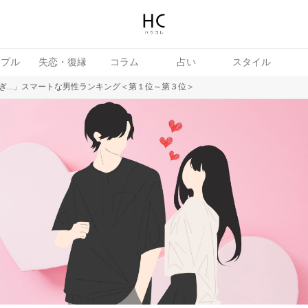
ップル
失恋・復縁
コラム
占い
スタイル
...」スマートな男性ランキング＜第１位～第３位＞