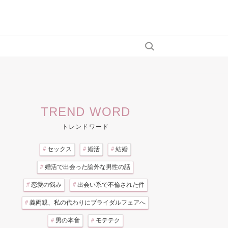
TREND WORD
トレンドワード
#
セックス
#
婚活
#
結婚
#
婚活で出会った論外な男性の話
#
恋愛の悩み
#
出会い系で不倫された件
#
義両親、私の代わりにブライダルフェアへ
#
男の本音
#
モテテク