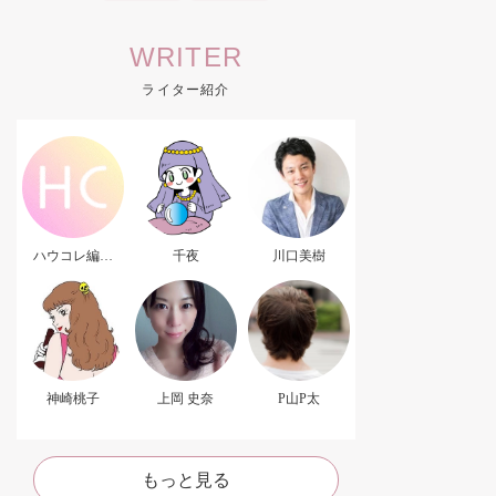
WRITER
ライター紹介
ハウコレ編集
千夜
川口美樹
部．
神崎桃子
上岡 史奈
P山P太
もっと見る