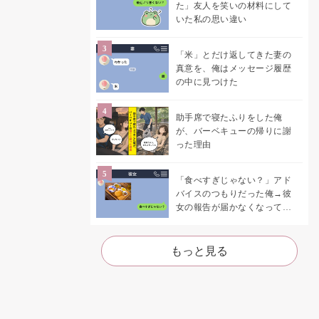
た」友人を笑いの材料にして
いた私の思い違い
「米」とだけ返してきた妻の
真意を、俺はメッセージ履歴
の中に見つけた
助手席で寝たふりをした俺
が、バーベキューの帰りに謝
った理由
「食べすぎじゃない？」アド
バイスのつもりだった俺→彼
女の報告が届かなくなって、
初めて自分の言葉を読み返し
た
もっと見る