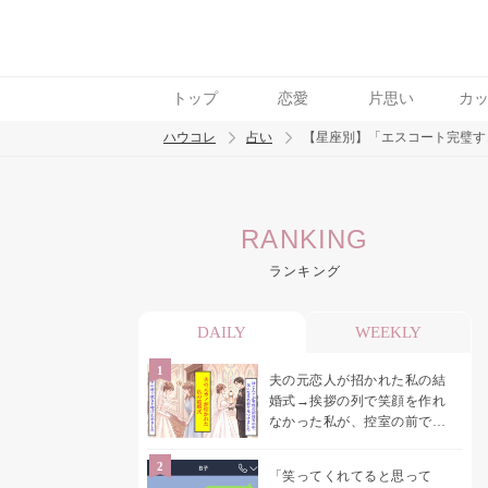
トップ
恋愛
片思い
カ
ハウコレ
占い
【星座別】「エスコート完璧すぎ
検索
RANKING
トレンド ワード
ランキング
DAILY
WEEKLY
夫の元恋人が招かれた私の結
婚式→挨拶の列で笑顔を作れ
なかった私が、控室の前で彼
女を呼び止めた理由
「笑ってくれてると思って