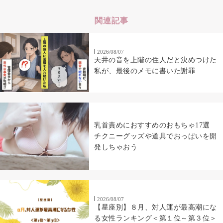
関連記事
2026/08/07
天井の音を上階の住人だと決めつけた
私が、最後のメモに書いた謝罪
乳首責めにおすすめのおもちゃ17選
チクニーグッズや道具でおっぱいを開
発しちゃおう
2026/08/07
【星座別】８月、対人運が最高潮にな
る女性ランキング＜第１位～第３位＞