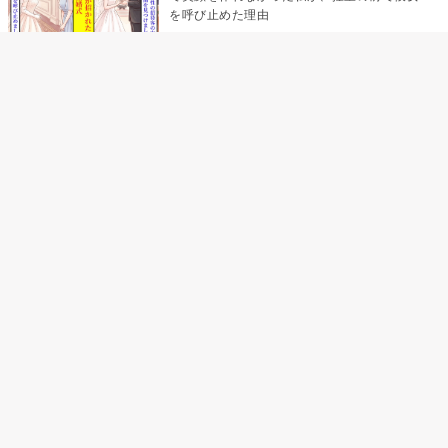
を呼び止めた理由
助手席で寝たふりをした俺が、バーベキュー
の帰りに謝った理由
「景品は会費を納めている方が対象なんで
す」朝の体操の会で、私だけに届いていなか
った案内
孫のお迎えを嫁に隠した私が、園の前で逃げ
続けた理由
「食べすぎじゃない？」アドバイスのつもり
だった俺→彼女の報告が届かなくなって、初