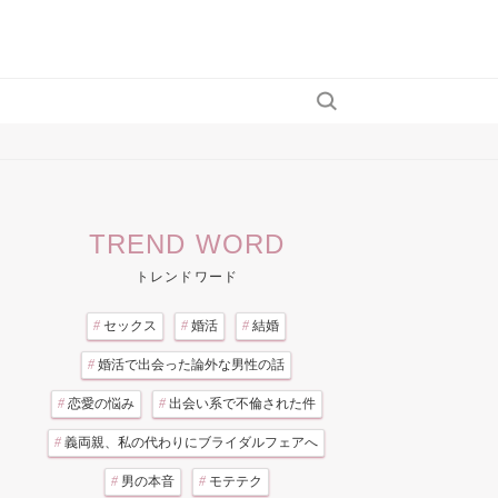
TREND WORD
トレンドワード
#
セックス
#
婚活
#
結婚
#
婚活で出会った論外な男性の話
#
恋愛の悩み
#
出会い系で不倫された件
#
義両親、私の代わりにブライダルフェアへ
#
男の本音
#
モテテク