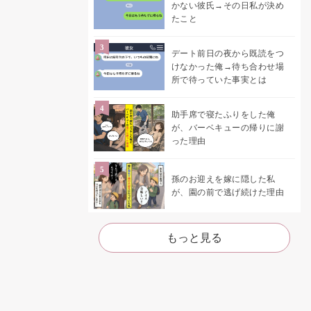
かない彼氏→その日私が決め
たこと
デート前日の夜から既読をつ
けなかった俺→待ち合わせ場
所で待っていた事実とは
助手席で寝たふりをした俺
が、バーベキューの帰りに謝
った理由
孫のお迎えを嫁に隠した私
が、園の前で逃げ続けた理由
もっと見る