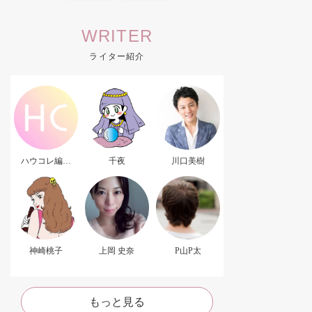
WRITER
ライター紹介
ハウコレ編集
千夜
川口美樹
部．
神崎桃子
上岡 史奈
P山P太
もっと見る