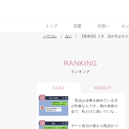
トップ
恋愛
片思い
カ
ハウコレ
占い
【星座別】２月、恋が生まれそ
検索
RANKING
トレンド ワード
ランキング
DAILY
WEEKLY
「景品は会費を納めている方
が対象なんです」朝の体操の
会で、私だけに届いていなか
った案内
デート前日の夜から既読がつ