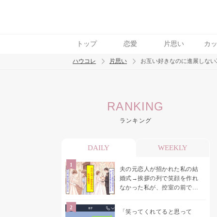
トップ
恋愛
片思い
カ
ハウコレ
片思い
お互い好きなのに進展しない
検索
RANKING
トレンド ワード
ランキング
モテテク
恋がしたい
女磨き
DAILY
WEEKLY
夫の元恋人が招かれた私の結
婚式→挨拶の列で笑顔を作れ
なかった私が、控室の前で彼
女を呼び止めた理由
「笑ってくれてると思って