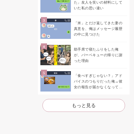
た」友人を笑いの材料にして
いた私の思い違い
「米」とだけ返してきた妻の
真意を、俺はメッセージ履歴
の中に見つけた
助手席で寝たふりをした俺
が、バーベキューの帰りに謝
った理由
「食べすぎじゃない？」アド
バイスのつもりだった俺→彼
女の報告が届かなくなって、
初めて自分の言葉を読み返し
た
もっと見る