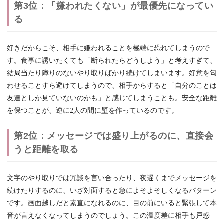
第3位：「嫌われたくない」が最優先になってい
る
好きだからこそ、相手に嫌われることを極端に恐れてしまうので
す。食事に誘いたくても「断られたらどうしよう」と考えすぎて、
結局当たり障りのないやり取りばかり続けてしまいます。好意を匂
わせることすら避けてしまうので、相手からすると「自分のことは
友達としか見ていないのかも」と感じてしまうことも。安全な距離
を保つことが、逆に2人の間に壁を作っているのです。
第2位：メッセージでは盛り上がるのに、直接会
うと距離を取る
文字のやり取りでは冗談を言い合ったり、夜遅くまでメッセージを
続けたりするのに、いざ対面すると急によそよそしくなるパターン
です。画面越しだと素直になれるのに、目の前にいると緊張して本
音が言えなくなってしまうのでしょう。この温度差に相手も戸惑