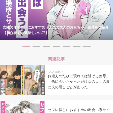
女性のオナニーにおすすめ！人気の大人のおもちゃ・道具をご紹介
【初心者でも気持ちいい♡】
関連記事
2026/08/07
お迎えのたびに現れては逃げる義母。
「孫に会いたかっただけなのよ」の裏
に夫の隠しごとがあった
セフレ探しにおすすめの出会い系サイ