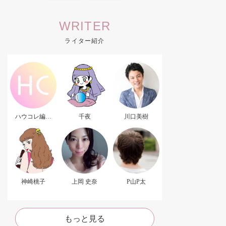
WRITER
ライター紹介
ハウコレ編集
千夜
川口美樹
部．
神崎桃子
上岡 史奈
P山P太
もっと見る