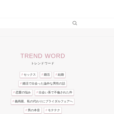
TREND WORD
トレンドワード
#
セックス
#
婚活
#
結婚
#
婚活で出会った論外な男性の話
#
恋愛の悩み
#
出会い系で不倫された件
#
義両親、私の代わりにブライダルフェアへ
#
男の本音
#
モテテク