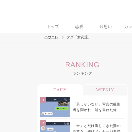
トップ
恋愛
片思い
カ
ハウコレ
タグ「女友達」
検索
RANKING
トレンド ワード
ランキング
結婚
セックス
カップル
男の本音
モ
DAILY
WEEKLY
「男しかいない」写真の撮影
者を聞かれ、嘘を重ねた俺
「米」とだけ返してきた妻の
真意を、俺はメッセージ履歴