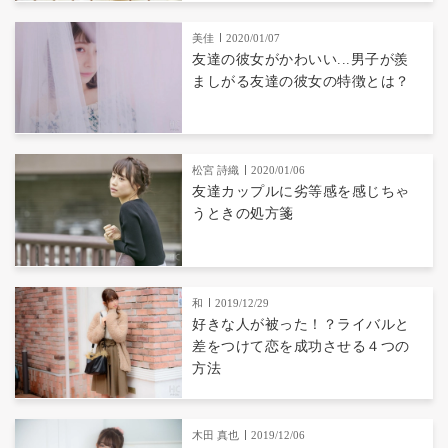
美佳
2020/01/07
友達の彼女がかわいい...男子が羨
ましがる友達の彼女の特徴とは？
松宮 詩織
2020/01/06
友達カップルに劣等感を感じちゃ
うときの処方箋
和
2019/12/29
好きな人が被った！？ライバルと
差をつけて恋を成功させる４つの
方法
木田 真也
2019/12/06