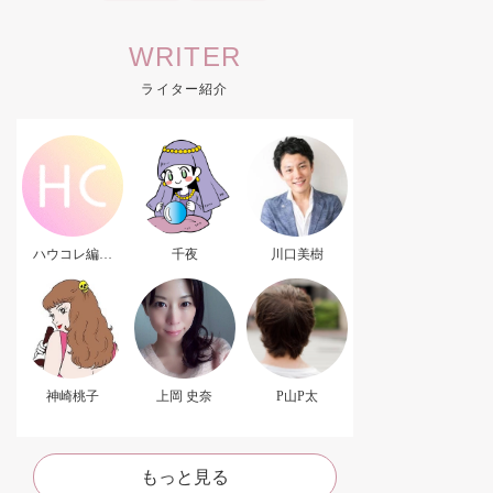
WRITER
ライター紹介
ハウコレ編集
千夜
川口美樹
部．
神崎桃子
上岡 史奈
P山P太
もっと見る