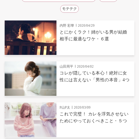
モテテク
内野 彩華
2020/04/29
とにかくラク！姉がいる男が結婚
相手に最適なワケ・６選
山田周平
2020/04/02
コレが隠している本心！絶対に女
性には言えない「男性の本音」4つ
P山P太
2020/03/09
これで完璧！ カレを浮気させない
ためにやっておくべきこと・５つ