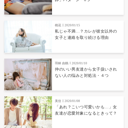
桃花
2020/01/15
私じゃ不満…？カレが彼女以外の
女子と連絡を取り続ける理由
羽林 由鶴
2020/01/10
仲のいい男友達から女子扱いされ
ない人の悩みと対処法・４つ
美佳
2020/01/08
「あれ？こいつ可愛いかも…」女
友達が恋愛対象になるときって？