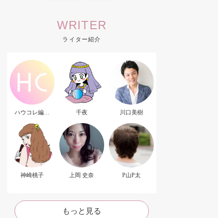
WRITER
ライター紹介
ハウコレ編集
千夜
川口美樹
部．
神崎桃子
上岡 史奈
P山P太
もっと見る