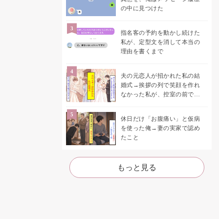
の中に見つけた
指名客の予約を動かし続けた
私が、定型文を消して本当の
理由を書くまで
夫の元恋人が招かれた私の結
婚式→挨拶の列で笑顔を作れ
なかった私が、控室の前で彼
女を呼び止めた理由
休日だけ「お腹痛い」と仮病
を使った俺→妻の実家で認め
たこと
もっと見る