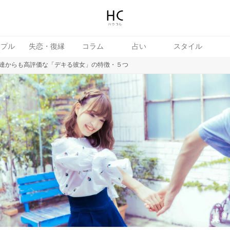
ップル
失恋・復縁
コラム
占い
スタイル
達からも高評価な「デキる彼女」の特徴・５つ
続き