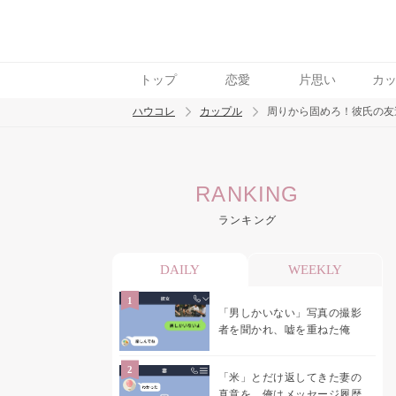
トップ
恋愛
片思い
カ
ハウコレ
カップル
周りから固めろ！彼氏の友
検索
RANKING
トレンド ワード
ランキング
カップル
デート
エッチ
セックス
長
DAILY
WEEKLY
「男しかいない」写真の撮影
者を聞かれ、嘘を重ねた俺
「米」とだけ返してきた妻の
真意を、俺はメッセージ履歴