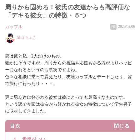
周りから固めろ！彼氏の友達からも高評価な
「デキる彼女」の特徴・５つ
カップル
2020/02/06
PR
城山 ちょこ
恋は彼と私、2人だけのもの。
確かにそうですが、周りからの祝福や応援もある方がよりハッピ
ーになれるというのも事実ですよね。
色々な相談に乗って貰えたり、友達カップルとデートしたり、皆
で旅行に行ったり・・・。
更に男友達に好かれる彼女は彼にとっても鼻高々なものです。
という訳で今回は彼友から好かれる彼女の特徴について学生男子
に取材してきました。
目次
閉じる
１．愛想がいい