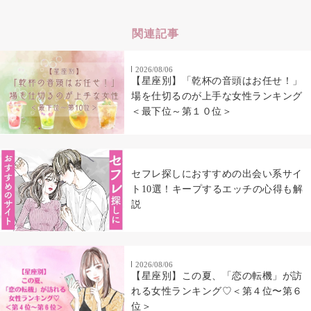
関連記事
2026/08/06
【星座別】「乾杯の音頭はお任せ！」
場を仕切るのが上手な女性ランキング
＜最下位～第１０位＞
セフレ探しにおすすめの出会い系サイ
ト10選！キープするエッチの心得も解
説
2026/08/06
【星座別】この夏、「恋の転機」が訪
れる女性ランキング♡＜第４位〜第６
位＞