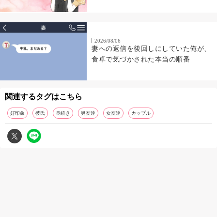
2026/08/06
妻への返信を後回しにしていた俺が、
食卓で気づかされた本当の順番
関連するタグはこちら
好印象
彼氏
長続き
男友達
女友達
カップル