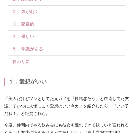
２．気が利く
３．家庭的
４．優しい
５．常識がある
おわりに
１．愛想がいい
「美人だけどツンとしてた元カノを『性格悪そう』と敬遠してた友
達。そいつに人懐っこく愛想のいい今カノを紹介したら、『いい子
だね！』と絶賛された。
今度、仲間内でやる飲み会にも彼女も連れてきて欲しいと言われる
くらい！友達に認められるって嬉しい！」（青山学院大学3年）