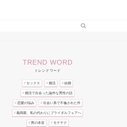
TREND WORD
トレンドワード
#
セックス
#
婚活
#
結婚
#
婚活で出会った論外な男性の話
#
恋愛の悩み
#
出会い系で不倫された件
#
義両親、私の代わりにブライダルフェアへ
#
男の本音
#
モテテク