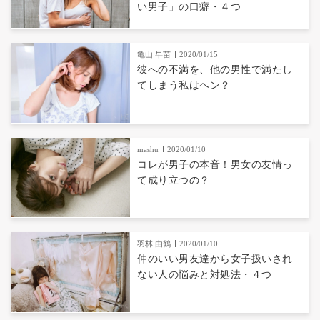
い男子」の口癖・４つ
亀山 早苗
2020/01/15
彼への不満を、他の男性で満たし
てしまう私はヘン？
mashu
2020/01/10
コレが男子の本音！男女の友情っ
て成り立つの？
羽林 由鶴
2020/01/10
仲のいい男友達から女子扱いされ
ない人の悩みと対処法・４つ