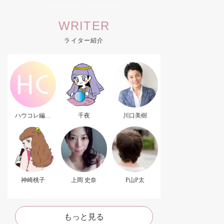
WRITER
ライター紹介
ハウコレ編集
千夜
川口美樹
部．
神崎桃子
上岡 史奈
P山P太
もっと見る