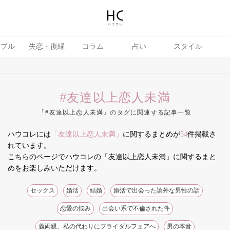
ップル
失恋・復縁
コラム
占い
スタイル
#友達以上恋人未満
「#友達以上恋人未満」のタグに関連する記事一覧
ハウコレには
「友達以上恋人未満」
に関するまとめが
54
件掲載さ
テテク
婚活
れています。
こちらのページでハウコレの「友達以上恋人未満」に関するまと
めをお楽しみいただけます。
セックス
婚活
結婚
婚活で出会った論外な男性の話
恋愛の悩み
出会い系で不倫された件
義両親、私の代わりにブライダルフェアへ
男の本音