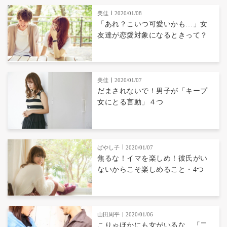
美佳
2020/01/08
「あれ？こいつ可愛いかも…」女
友達が恋愛対象になるときって？
美佳
2020/01/07
だまされないで！男子が「キープ
女にとる言動」４つ
ばやし子
2020/01/07
焦るな！イマを楽しめ！彼氏がい
ないからこそ楽しめること・4つ
山田周平
2020/01/06
こりゃほかにも女がいるな…「二