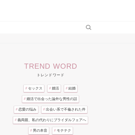
TREND WORD
トレンドワード
#
セックス
#
婚活
#
結婚
#
婚活で出会った論外な男性の話
#
恋愛の悩み
#
出会い系で不倫された件
#
義両親、私の代わりにブライダルフェアへ
#
男の本音
#
モテテク