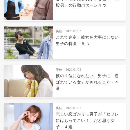
股男」の行動パターン４つ
美佳
2020/01/03
これで判定！彼女を大事にしない
男子の特徴・５つ
美佳
2020/01/02
彼の１位になれない…男子に「遊
ばれている女」がされること・４
選
美佳
2020/01/02
悲しい恋ばかり…男子が「セフレ
にはもってこい！」だと思う女
子・４選