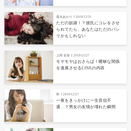
遣水あかり
2019/12/31
ただの奴隷！？彼氏にコレをさせ
られてたら、あなたはただのパシ
リかもしれない
上岡 史奈
2019/12/27
モヤモヤはおさらば！曖昧な関係
を進展させるLINEの内容
和
2019/12/27
一夜をきっかけに一生音信不
通…？男女の友情が壊れた瞬間