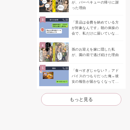
が、バーベキューの帰りに謝
った理由
「景品は会費を納めている方
が対象なんです」朝の体操の
会で、私だけに届いていなか
った案内
孫のお迎えを嫁に隠した私
が、園の前で逃げ続けた理由
「食べすぎじゃない？」アド
バイスのつもりだった俺→彼
女の報告が届かなくなって、
初めて自分の言葉を読み返し
た
もっと見る