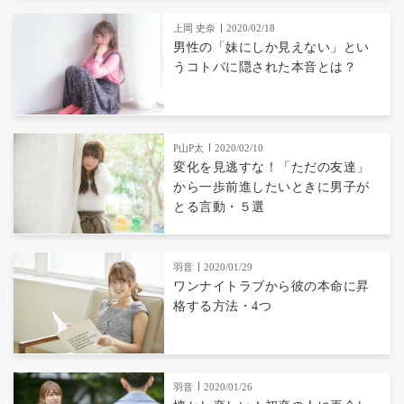
上岡 史奈
2020/02/18
男性の「妹にしか見えない」とい
うコトバに隠された本音とは？
P山P太
2020/02/10
変化を見逃すな！「ただの友達」
から一歩前進したいときに男子が
とる言動・５選
羽音
2020/01/29
ワンナイトラブから彼の本命に昇
格する方法・4つ
羽音
2020/01/26