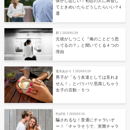
懐かし恋しい！初恋の人に再会し
てときめいたらどうしたらいい？4
選
和
2020/01/20
元彼がしつこく『俺のことどう思
ってるの？』と聞いてくる４つの
理由
遣水あかり
2020/01/20
男子が「もう友達としては見れま
せん！」とバリバリ意識しちゃう
女子の言動・５つ
P山P太
2020/01/16
騙されるな！普通にチャラいぞ
ー！「チャラそうで、実際チャラ