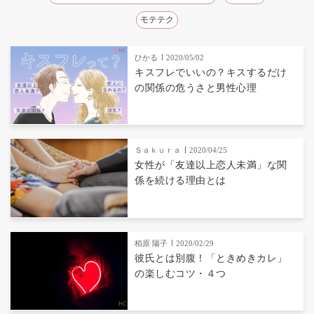
モテテク
ひかる
2020/05/02
キスフレでいいの？キスするだけ
の関係の危うさと男性心理
Ｓａｋｕｒａ
2020/04/25
女性が「友達以上恋人未満」な関
係を続ける理由とは
栢原 陽子
2020/02/29
彼氏とは別腹！「ときめきカレ」
の楽しむコツ・４つ