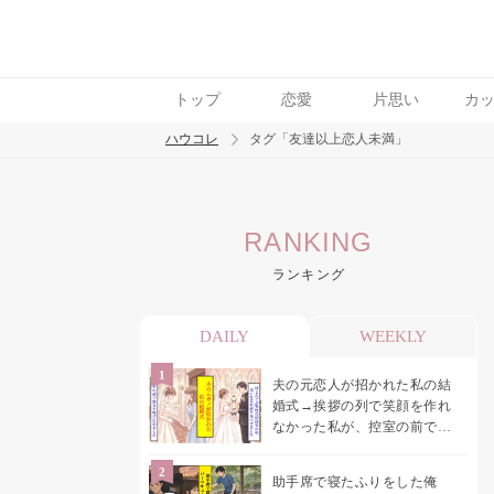
トップ
恋愛
片思い
カ
ハウコレ
タグ「友達以上恋人未満」
検索
RANKING
トレンド ワード
ランキング
結婚
セックス
カップル
男の本音
モ
DAILY
WEEKLY
夫の元恋人が招かれた私の結
婚式→挨拶の列で笑顔を作れ
なかった私が、控室の前で彼
女を呼び止めた理由
助手席で寝たふりをした俺