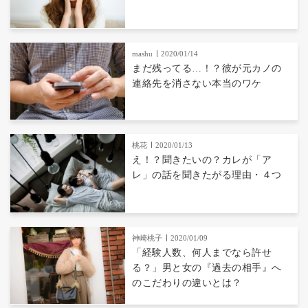
mashu
2020/01/14
まだ残ってる…！？彼が元カノの
連絡先を消さない本当のワケ
桃花
2020/01/13
え！？聞きたいの？カレが「ア
レ」の話を聞きたがる理由・４つ
神崎桃子
2020/01/09
「経験人数、何人までなら許せ
る？」男と女の『過去の相手』へ
のこだわりの違いとは？