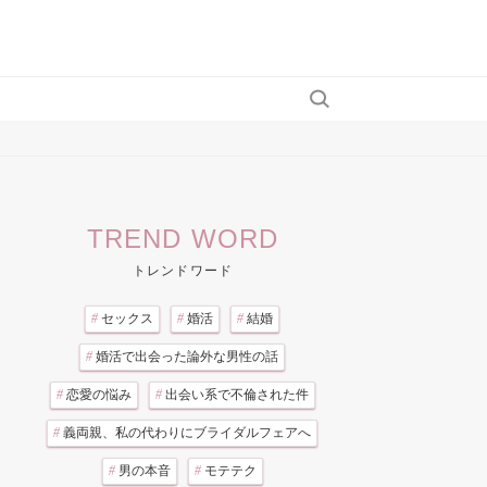
TREND WORD
トレンドワード
#
セックス
#
婚活
#
結婚
#
婚活で出会った論外な男性の話
#
恋愛の悩み
#
出会い系で不倫された件
#
義両親、私の代わりにブライダルフェアへ
#
男の本音
#
モテテク