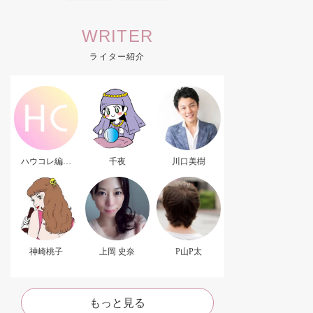
WRITER
ライター紹介
ハウコレ編集
千夜
川口美樹
部．
神崎桃子
上岡 史奈
P山P太
もっと見る