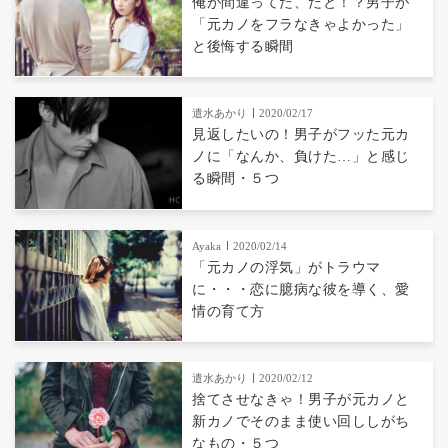
俺が間違ってた、だと！？男子が
「元カノをフラなきゃよかった」
と後悔する瞬間
遣水あかり
2020/02/17
見返したいの！男子がフッた元カ
ノに「なんか、負けた…」と感じ
る瞬間・５つ
Ayaka
2020/02/14
「元カノの浮気」がトラウマ
に・・・恋に臆病な彼を導く、愛
情の育て方
遣水あかり
2020/02/12
捨てさせなきゃ！男子が元カノと
新カノでそのまま使い回ししがち
なもの・５つ