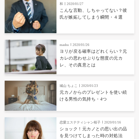
和
2020/01/27
こんな言動、しちゃってない？彼
氏が嫉妬してしまう瞬間・４選
mashu
2020/01/26
ヨリが戻る確率はどれくらい？元
カレの思わせぶりな態度の元カ
レ、その真意とは
城山 ちょこ
2020/01/23
元カノからのプレゼントを使い続
ける男性の気持ち・4つ
恋愛エステティシャン桜子
2020/01/16
ショック！元カノとの思い出の品
を見つけてしまった時の対処法