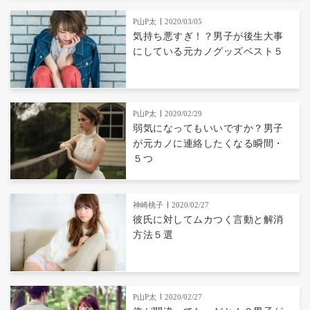
P山P太
2020/03/05
気持ち悪すぎ！？男子が後生大事
にしている元カノグッズベスト５
P山P太
2020/02/29
弱気になってもいいですか？男子
が元カノに連絡したくなる瞬間・
５つ
神崎桃子
2020/02/27
彼氏に対してムカつく言動と解消
方法５選
P山P太
2020/02/27