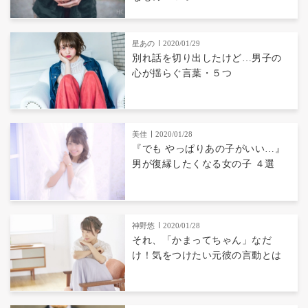
星あの
2020/01/29
別れ話を切り出したけど…男子の
心が揺らぐ言葉・５つ
美佳
2020/01/28
『でも やっぱりあの子がいい…』
男が復縁したくなる女の子 ４選
神野悠
2020/01/28
それ、「かまってちゃん」なだ
け！気をつけたい元彼の言動とは