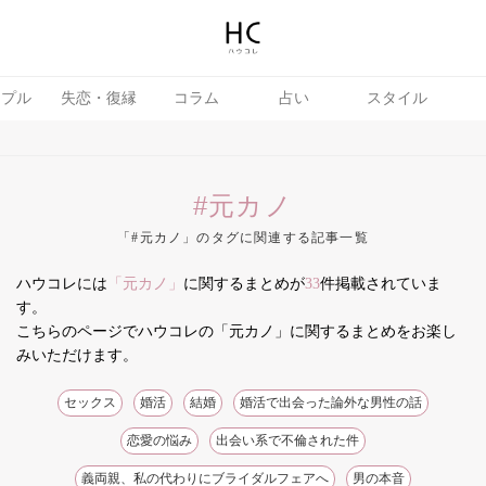
ップル
失恋・復縁
コラム
占い
スタイル
#元カノ
「#元カノ」のタグに関連する記事一覧
ハウコレには
「元カノ」
に関するまとめが
33
件掲載されていま
テテク
婚活
す。
こちらのページでハウコレの「元カノ」に関するまとめをお楽し
みいただけます。
セックス
婚活
結婚
婚活で出会った論外な男性の話
恋愛の悩み
出会い系で不倫された件
義両親、私の代わりにブライダルフェアへ
男の本音