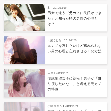
和
2019/12/20
男女で違う「元カノに彼氏ができ
た」と知った時の男性の心理と
は？
大船くじら
2019/12/04
元カノを忘れたいけど忘れられな
い男の心理と忘れさせる11の方法
美佳
2019/11/25
復縁希望女子に朗報！男子が「ヨ
リ戻したいな～」と考える元カノ
の特徴
小林 リズム
2019/11/21