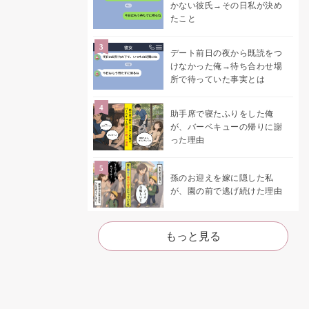
かない彼氏→その日私が決め
たこと
デート前日の夜から既読をつ
けなかった俺→待ち合わせ場
所で待っていた事実とは
助手席で寝たふりをした俺
が、バーベキューの帰りに謝
った理由
孫のお迎えを嫁に隠した私
が、園の前で逃げ続けた理由
もっと見る