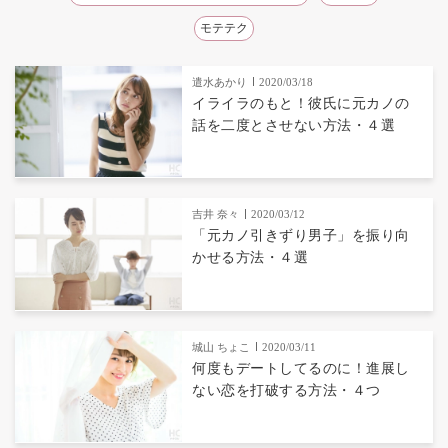
モテテク
遣水あかり
2020/03/18
イライラのもと！彼氏に元カノの
話を二度とさせない方法・４選
吉井 奈々
2020/03/12
「元カノ引きずり男子」を振り向
かせる方法・４選
城山 ちょこ
2020/03/11
何度もデートしてるのに！進展し
ない恋を打破する方法・４つ