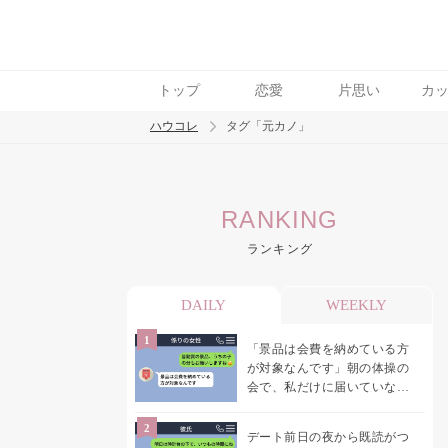
トップ
恋愛
片思い
カ
ハウコレ
タグ「元カノ」
検索
RANKING
トレンド ワード
ランキング
結婚
セックス
カップル
男の本音
モ
DAILY
WEEKLY
「景品は会費を納めている方
が対象なんです」朝の体操の
会で、私だけに届いていなか
った案内
デート前日の夜から既読がつ