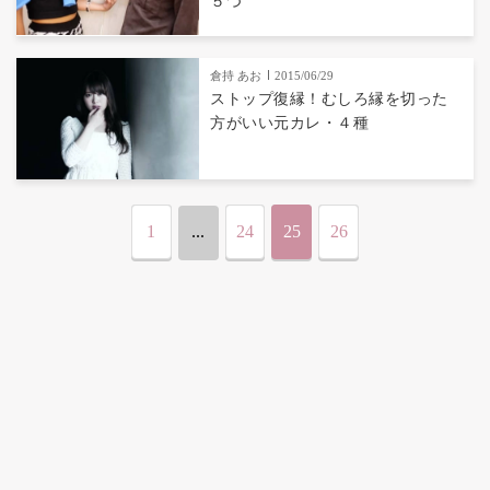
５つ
倉持 あお
2015/06/29
ストップ復縁！むしろ縁を切った
方がいい元カレ・４種
1
...
24
25
26