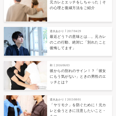
元カレとエッチをしちゃった｜そ
の心理と復縁方法をご紹介
遣水あかり
2017/04/29
最近どう？の意味とは…。元カレ
のこの行動、絶対に「別れたこと
後悔してます」
和
2016/06/03
彼からの別れのサイン！？「彼女
にもう気がない」ときの男性のエ
ッチとは？
遣水あかり
2015/08/01
「ヤリモク」を防ぐために！元カ
レと会うときに注意したいこと・