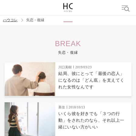
ハウコレ
失恋・復縁
検索
BREAK
トレンド ワード
失恋・復縁
都合のいい女
川口美樹
2019/03/23
結局、彼にとって「最後の恋人」
になるのは「どん底」を支えてく
れた女性なんです
美佳
2018/10/13
いくら彼を好きでも「３つの行
動」をされたのなら、それ以上一
緒にいない方がいい