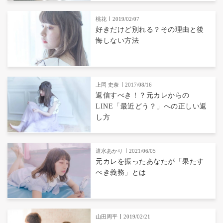
桃花
2019/02/07
好きだけど別れる？その理由と後
悔しない方法
上岡 史奈
2017/08/16
返信すべき！？元カレからの
LINE「最近どう？」への正しい返
し方
遣水あかり
2021/06/05
元カレを振ったあなたが「果たす
べき義務」とは
山田周平
2019/02/21