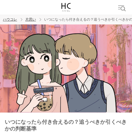
ハウコレ
片思い
いつになったら付き合えるの？追うべきか引くべきか
検索
トレンド ワード
モテテク
恋がしたい
女磨き
いつになったら付き合えるの？追うべきか引くべき
かの判断基準