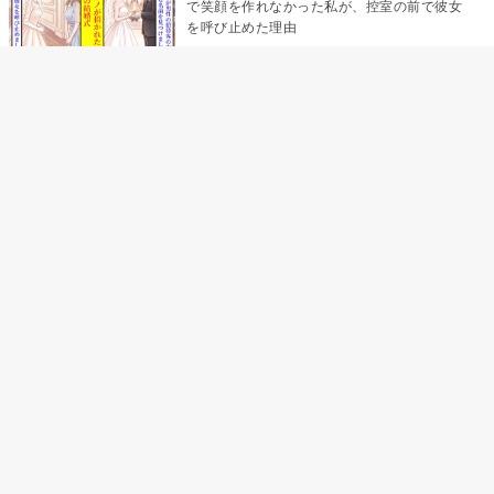
で笑顔を作れなかった私が、控室の前で彼女
を呼び止めた理由
「笑ってくれてると思ってた」友人を笑いの
材料にしていた私の思い違い
「米」とだけ返してきた妻の真意を、俺はメ
ッセージ履歴の中に見つけた
助手席で寝たふりをした俺が、バーベキュー
の帰りに謝った理由
「食べすぎじゃない？」アドバイスのつもり