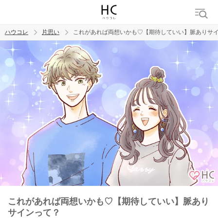
ハウコレ
片思い
これがあれば両想いかも♡【期待していい】脈ありサ
検索
トレンド ワード
モテテク
恋がしたい
女磨き
これがあれば両想いかも♡【期待していい】脈あり
サインって？