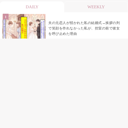
DAILY
WEEKLY
夫の元恋人が招かれた私の結婚式→挨拶の列
で笑顔を作れなかった私が、控室の前で彼女
を呼び止めた理由
助手席で寝たふりをした俺が、バーベキュー
の帰りに謝った理由
「景品は会費を納めている方が対象なんで
す」朝の体操の会で、私だけに届いていなか
った案内
孫のお迎えを嫁に隠した私が、園の前で逃げ
続けた理由