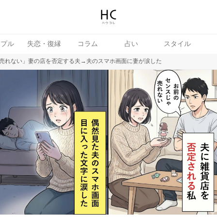
ップル
失恋・復縁
コラム
占い
スタイル
売れない」妻の店を否定する夫→夫のスマホ画面に妻が涙した