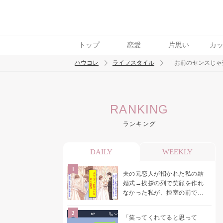
トップ
恋愛
片思い
カ
ハウコレ
ライフスタイル
「お前のセンスじゃ
検索
RANKING
トレンド ワード
ランキング
DAILY
WEEKLY
夫の元恋人が招かれた私の結
婚式→挨拶の列で笑顔を作れ
なかった私が、控室の前で彼
女を呼び止めた理由
「笑ってくれてると思って