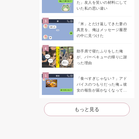
た」友人を笑いの材料にして
いた私の思い違い
「米」とだけ返してきた妻の
真意を、俺はメッセージ履歴
の中に見つけた
助手席で寝たふりをした俺
が、バーベキューの帰りに謝
った理由
「食べすぎじゃない？」アド
バイスのつもりだった俺→彼
女の報告が届かなくなって、
初めて自分の言葉を読み返し
た
もっと見る