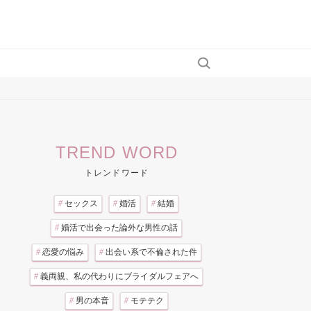
TREND WORD
トレンドワード
#
セックス
#
婚活
#
結婚
#
婚活で出会った論外な男性の話
#
恋愛の悩み
#
出会い系で不倫された件
#
義両親、私の代わりにブライダルフェアへ
#
男の本音
#
モテテク