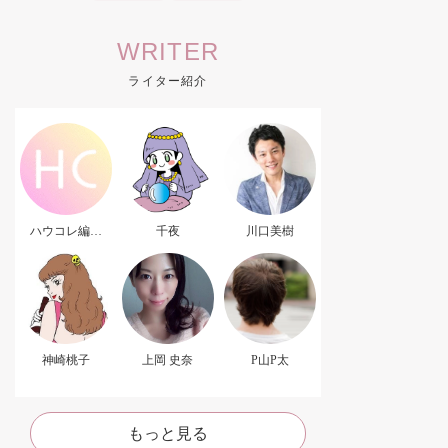
WRITER
ライター紹介
ハウコレ編集
千夜
川口美樹
部．
神崎桃子
上岡 史奈
P山P太
もっと見る