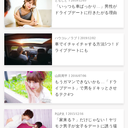
ともしど
2019/12/05
「いっつも車ばっかり…」男性が
ドライブデートに行きたがる理由
ハウコレ／ラブ
2019/12/02
車でイチャイチャする方法5つ！ド
ライブデートにも
山田周平
2016/07/06
もうガマンできないかも…「ドラ
イブデート」で男をドキッとさせ
るテク4つ
P山P太
2015/12/16
「家来る？」だけじゃない！ヤリ
モク男子が女子をデートに誘う場