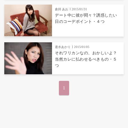
倉持 あお
2015/01/31
デート中に彼が悶々？誘惑したい
日のコーデポイント・４つ
遣水あかり
2015/01/05
それワリカンなの、おかしいよ？
当然カレに払わせるべきもの・５
つ
1