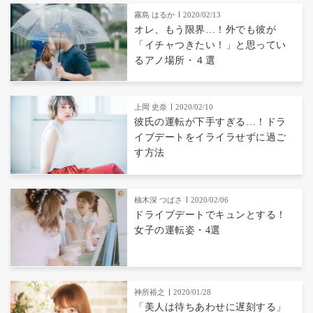
霧島 はるか
2020/02/13
オレ、もう限界…！外でも彼が
「イチャつきたい！」と思ってい
るアノ場所・４選
上岡 史奈
2020/02/10
彼氏の運転が下手すぎる…！ドラ
イブデートをイライラせずに過ご
す方法
柚木深 つばさ
2020/02/06
ドライブデートでキュンとする！
女子の運転姿・4選
神所裕之
2020/01/28
「美人は待ちあわせに遅刻する」