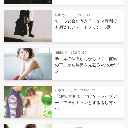
城山 ちょこ
2020/01/14
ちょっと会おうか？スキマ時間で
も超楽しいデートプラン・6選
山田周平
2020/01/10
助手席の位置がおかしい？「彼氏
の車」から浮気を見破る4つのポイ
ント
ハウコレ／ラブ
2019/12/21
「運転お疲れ」だけ？ドライブデ
ートで彼がキュンとする癒し方４
つ