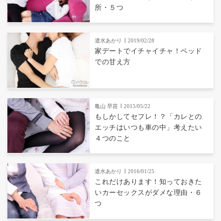
所・５つ
遣水あかり
2019/02/28
家デートでイチャイチャ！ベッド
での甘え方
亀山 早苗
2015/05/22
もしかしてセフレ！？「カレとの
エッチはいつも車の中」考えたい
４つのこと
遣水あかり
2016/01/25
これだけあります！知っておきた
いカーセックスがダメな理由・６
つ