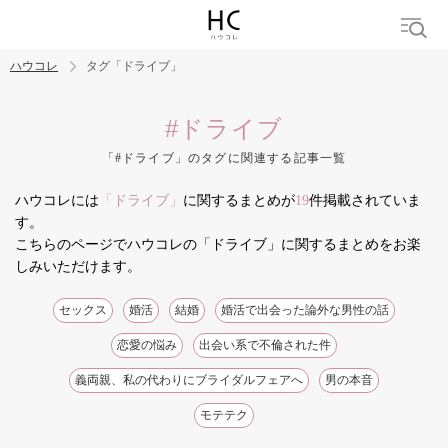
ハウコレ
タグ「ドライブ」
検索
#ドライブ
「#ドライブ」のタグに関連する記事一覧
トレンド ワード
ハウコレには
「ドライブ」
に関するまとめが
19
件掲載されていま
結婚
セックス
カップル
男の本音
モテテク
婚活
す。
こちらのページでハウコレの「ドライブ」に関するまとめをお楽
しみいただけます。
セックス
婚活
結婚
婚活で出会った論外な男性の話
恋愛の悩み
出会い系で不倫された件
義両親、私の代わりにブライダルフェアへ
男の本音
モテテク