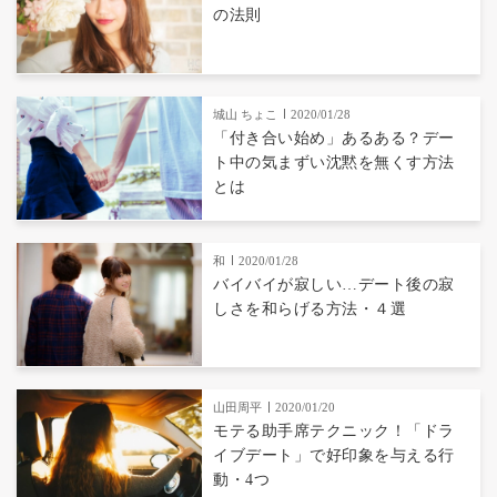
の法則
城山 ちょこ
2020/01/28
「付き合い始め」あるある？デー
ト中の気まずい沈黙を無くす方法
とは
和
2020/01/28
バイバイが寂しい…デート後の寂
しさを和らげる方法・４選
山田周平
2020/01/20
モテる助手席テクニック！「ドラ
イブデート」で好印象を与える行
動・4つ